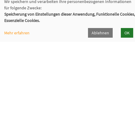
Wir speichern und verarbeiten Ihre personenbezogenen Informationen
für folgende Zwecke:
Speicherung von Einstellungen dieser Anwendung, Funktionelle Cookies,
Essenzielle Cookies.
Mehr erfahren
Ablehnen
OK
Volkshochschule Sauerlach
Bahnhofstraße 5, 82054 Sauerlach
+49 8104 668095
+49 8104 668097
info@vhs-sauerlach.de
© 2026 Kufer Software GmbH