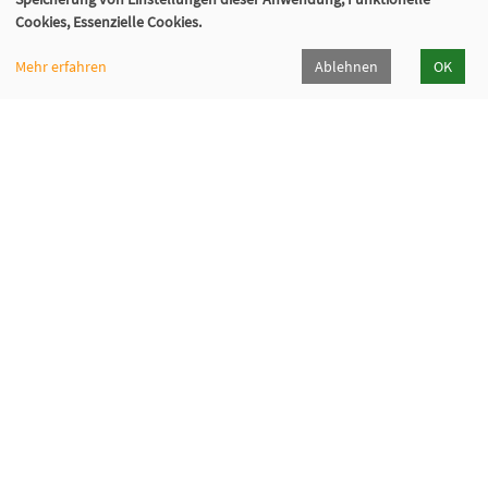
Cookies, Essenzielle Cookies.
Mehr erfahren
Ablehnen
OK
Volkshochschule Sauerlach
Bahnhofstraße 5, 82054 Sauerlach
+49 8104 668095
+49 8104 668097
info@vhs-sauerlach.de