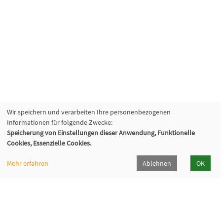
Wir speichern und verarbeiten Ihre personenbezogenen
Informationen für folgende Zwecke:
Speicherung von Einstellungen dieser Anwendung, Funktionelle
Volkshochschule Sauerlach
Cookies, Essenzielle Cookies.
Bahnhofstraße 5, 82054 Sauerlach
+49 8104 668095
Mehr erfahren
Ablehnen
OK
+49 8104 668097
info@vhs-sauerlach.de