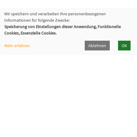
Wir speichern und verarbeiten Ihre personenbezogenen
Informationen für folgende Zwecke:
Speicherung von Einstellungen dieser Anwendung, Funktionelle
Cookies, Essenzielle Cookies.
Mehr erfahren
Ablehnen
OK
Volkshochschule Sauerlach
Bahnhofstraße 5, 82054 Sauerlach
+49 8104 668095
+49 8104 668097
info@vhs-sauerlach.de