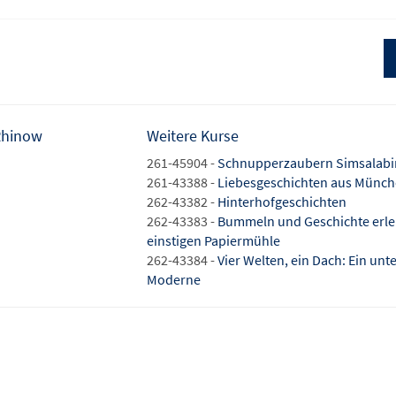
Rhinow
Weitere Kurse
261-45904 -
Schnupperzaubern Simsalabim 
261-43388 -
Liebesgeschichten aus Münche
262-43382 -
Hinterhofgeschichten
262-43383 -
Bummeln und Geschichte erleb
einstigen Papiermühle
262-43384 -
Vier Welten, ein Dach: Ein un
Moderne