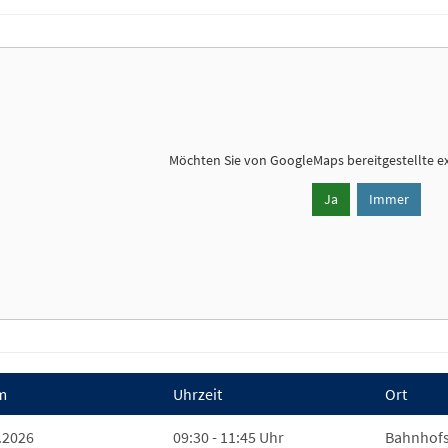
Möchten Sie von
GoogleMaps
bereitgestellte e
Ja
Immer
m
Uhrzeit
Ort
.2026
09:30 - 11:45 Uhr
Bahnhofs