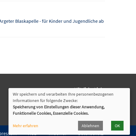
Argeter Blaskapelle - für Kinder und Jugendliche ab
Nützliche Links
Wir speichern und verarbeiten Ihre personenbezogenen
Öffnungszeiten
Informationen für folgende Zwecke:
Speicherung von Einstellungen dieser Anwendung,
Cookie Einstellungen
Funktionelle Cookies, Essenzielle Cookies.
Mehr erfahren
Ablehnen
OK
pressum
AGB
Widerruf
Datenschutz