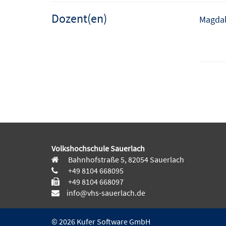
Dozent(en)
Magda
Volkshochschule Sauerlach
Bahnhofstraße 5, 82054 Sauerlach
+49 8104 668095
+49 8104 668097
info@vhs-sauerlach.de
© 2026 Kufer Software GmbH