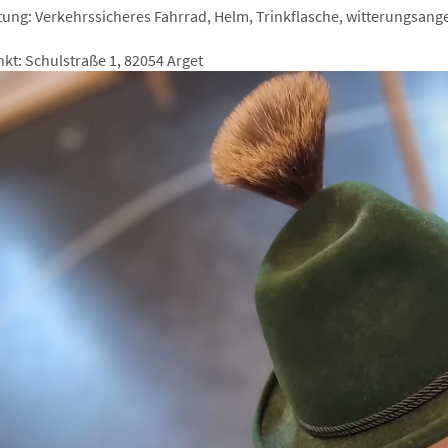
tung: Verkehrssicheres Fahrrad, Helm, Trinkflasche, witterungsang
nkt: Schulstraße 1, 82054 Arget