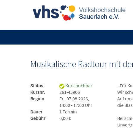
Musikalische Radtour mit der
Status
Kurs buchbar
- Für K
Kursnr.
261-45906
Wir sch
Beginn
Fr., 07.08.2026,
Auf uns
14:00 - 17:00 Uhr
die Bla
Dauer
1 Termin
Gebühr
0,00 €
Bei sch
Unvertr