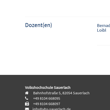
Dozent(en)
Bernad
Loibl
Volkshochschule Sauerlach
Bahnhofstraße 5, 82054 Sauerlach
+49 8104 668095
+49 8104 668097
info@vhs-sauerlach.de