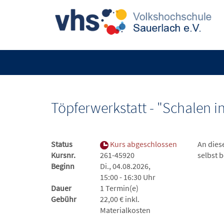
Töpferwerkstatt - "Schalen i
Status
Kurs abgeschlossen
An dies
Kursnr.
261-45920
selbst 
Beginn
Di., 04.08.2026,
15:00 - 16:30 Uhr
Dauer
1 Termin(e)
Gebühr
22,00 € inkl.
Materialkosten