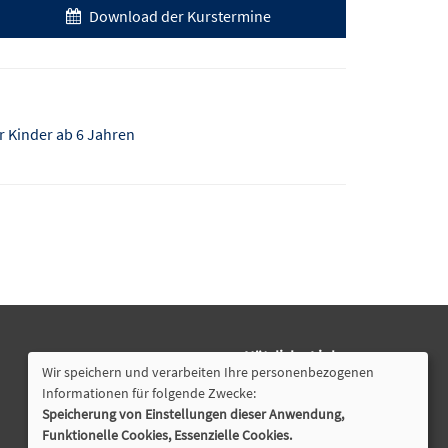
Download der Kurstermine
ür Kinder ab 6 Jahren
Nützliche Links
Wir speichern und verarbeiten Ihre personenbezogenen
Öffnungszeiten
Informationen für folgende Zwecke:
Speicherung von Einstellungen dieser Anwendung,
Cookie Einstellungen
Funktionelle Cookies, Essenzielle Cookies.