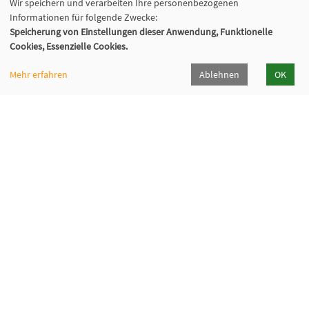
Wir speichern und verarbeiten Ihre personenbezogenen
Informationen für folgende Zwecke:
Speicherung von Einstellungen dieser Anwendung, Funktionelle
Cookies, Essenzielle Cookies.
Mehr erfahren
Ablehnen
OK
Volkshochschule Sauerlach
Bahnhofstraße 5, 82054 Sauerlach
+49 8104 668095
+49 8104 668097
info@vhs-sauerlach.de