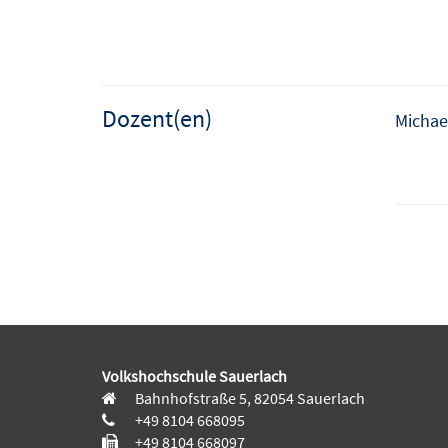
Dozent(en)
Michae
Volkshochschule Sauerlach
Bahnhofstraße 5, 82054 Sauerlach
+49 8104 668095
+49 8104 668097