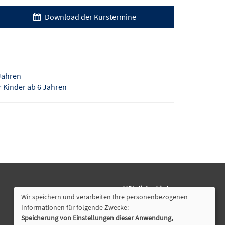
Download der Kurstermine
 Jahren
r Kinder ab 6 Jahren
Nützliche Links
Wir speichern und verarbeiten Ihre personenbezogenen
Öffnungszeiten
Informationen für folgende Zwecke:
Speicherung von Einstellungen dieser Anwendung,
Cookie Einstellungen