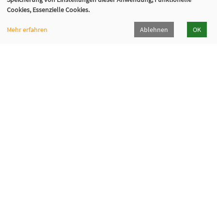
Cookies, Essenzielle Cookies.
Mehr erfahren
Ablehnen
OK
Volkshochschule Sauerlach
Bahnhofstraße 5, 82054 Sauerlach
+49 8104 668095
+49 8104 668097
info@vhs-sauerlach.de