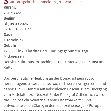
Kurs ausgebucht. Anmeldung zur Warteliste
Kursnr.
261-43322
Beginn
Di., 08.09.2026,
07:40 - 18:00 Uhr
Dauer
1 Termin(e)
Gebühr
128,00 € inkl. Eintritte und Führungsgebühren, zzgl.
Mittagessen
Der vhs-Kulturbus im Hachinger Tal - Unterwegs zu Kunst und
Kultur
Das beschauliche Neuburg an der Donau ist geprägt von
herausragender Geschichte: Nach schweren Kriegen entstand
es vor gut 500 Jahren auf kaiserlichen Beschluss am Übergang
vom Mittelalter zur Neuzeit. Unter Pfalzgraf Ottheinrich wurde
das Schloss ein Schatzhaus voller Kostbarkeiten und
entwickelte einen Glanz, in dem sich zeitweise ganz Europa
sonnte. Sie tauchen ein in spannende Jahrhunderte