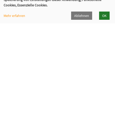
Cookies, Essenzielle Cookies.
Mehr erfahren
Ablehnen
OK
Volkshochschule Sauerlach
Bahnhofstraße 5, 82054 Sauerlach
+49 8104 668095
+49 8104 668097
info@vhs-sauerlach.de