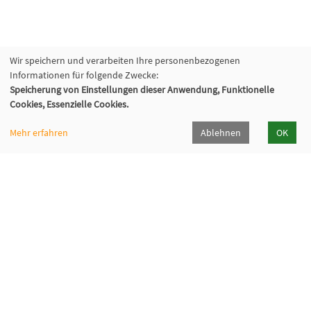
Wir speichern und verarbeiten Ihre personenbezogenen
Informationen für folgende Zwecke:
Speicherung von Einstellungen dieser Anwendung, Funktionelle
Cookies, Essenzielle Cookies.
Mehr erfahren
Ablehnen
OK
Volkshochschule Sauerlach
Bahnhofstraße 5, 82054 Sauerlach
+49 8104 668095
+49 8104 668097
info@vhs-sauerlach.de