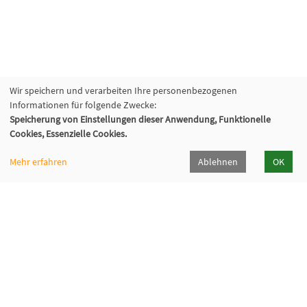
Wir speichern und verarbeiten Ihre personenbezogenen
Informationen für folgende Zwecke:
Speicherung von Einstellungen dieser Anwendung, Funktionelle
Volkshochschule Sauerlach
Cookies, Essenzielle Cookies.
Bahnhofstraße 5, 82054 Sauerlach
+49 8104 668095
Mehr erfahren
Ablehnen
OK
+49 8104 668097
info@vhs-sauerlach.de