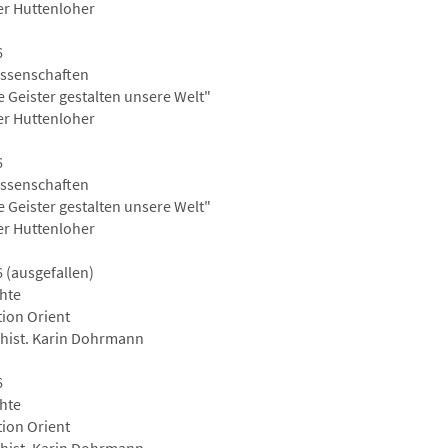
ter Huttenloher
6
ssenschaften
e Geister gestalten unsere Welt"
ter Huttenloher
6
ssenschaften
e Geister gestalten unsere Welt"
ter Huttenloher
 (ausgefallen)
hte
tion Orient
l-hist. Karin Dohrmann
6
hte
tion Orient