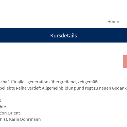
Home
Kursdetails
chaft für alle - generationsübergreifend, zeitgemäß
beliebte Reihe vertieft Allgemeinbildung und regt zu neuen Gedanken
6
hte
tion Orient
l-hist. Karin Dohrmann