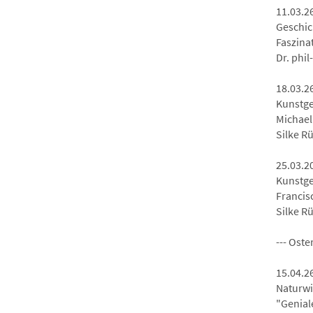
11.03.2
Geschic
Faszina
Dr. phi
18.03.2
Kunstge
Michael
Silke R
25.03.2
Kunstge
Francis
Silke R
--- Oste
15.04.2
Naturwi
"Genial