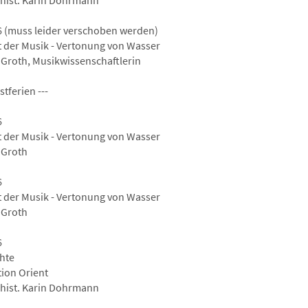
l-hist. Karin Dohrmann
6 (muss leider verschoben werden)
t der Musik - Vertonung von Wasser
 Groth, Musikwissenschaftlerin
stferien ---
6
t der Musik - Vertonung von Wasser
 Groth
6
t der Musik - Vertonung von Wasser
 Groth
6
hte
tion Orient
l-hist. Karin Dohrmann