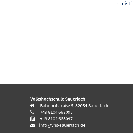
Christi
Volkshochschule Sauerlach
Bahnhofstraße 5, 82054 Sauerlach
+49 8104 668095
+49 8104 668097
info@vhs-sauerlach.de