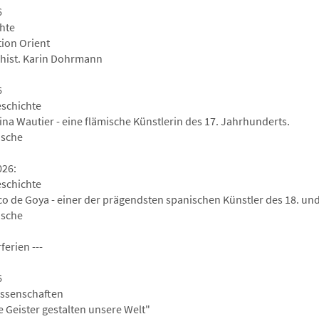
6
hte
tion Orient
l-hist. Karin Dohrmann
6
schichte
ina Wautier - eine flämische Künstlerin des 17. Jahrhunderts.
üsche
026:
schichte
co de Goya - einer der prägendsten spanischen Künstler des 18. un
üsche
rferien ---
6
ssenschaften
e Geister gestalten unsere Welt"