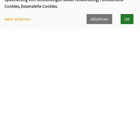
Cookies, Essenzielle Cookies.
Mehr erfahren
Ablehnen
OK
Volkshochschule Sauerlach
Bahnhofstraße 5, 82054 Sauerlach
+49 8104 668095
+49 8104 668097
info@vhs-sauerlach.de