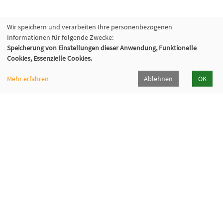
Wir speichern und verarbeiten Ihre personenbezogenen
Informationen für folgende Zwecke:
Speicherung von Einstellungen dieser Anwendung, Funktionelle
Cookies, Essenzielle Cookies.
Mehr erfahren
Ablehnen
OK
Volkshochschule Sauerlach
Bahnhofstraße 5, 82054 Sauerlach
+49 8104 668095
+49 8104 668097
info@vhs-sauerlach.de