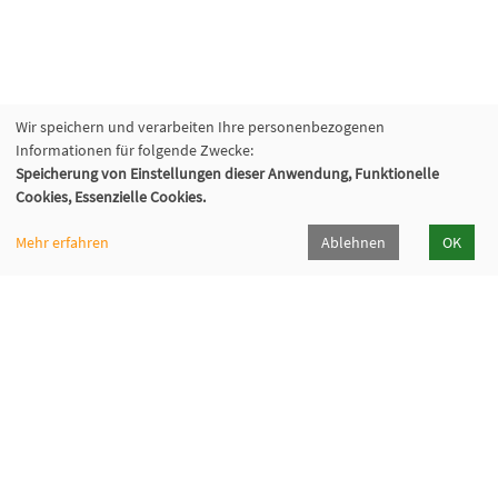
Wir speichern und verarbeiten Ihre personenbezogenen
Informationen für folgende Zwecke:
Speicherung von Einstellungen dieser Anwendung, Funktionelle
Cookies, Essenzielle Cookies.
Mehr erfahren
Ablehnen
OK
Volkshochschule Sauerlach
Bahnhofstraße 5, 82054 Sauerlach
+49 8104 668095
+49 8104 668097
info@vhs-sauerlach.de