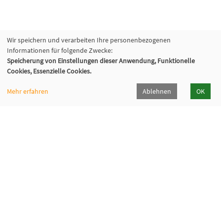
Wir speichern und verarbeiten Ihre personenbezogenen
Informationen für folgende Zwecke:
Speicherung von Einstellungen dieser Anwendung, Funktionelle
Cookies, Essenzielle Cookies.
Mehr erfahren
Ablehnen
OK
Volkshochschule Sauerlach
Bahnhofstraße 5, 82054 Sauerlach
+49 8104 668095
+49 8104 668097
info@vhs-sauerlach.de