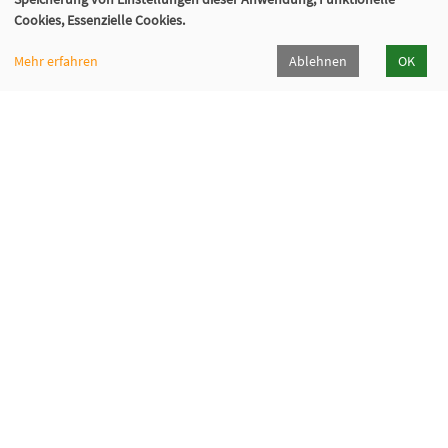
Cookies, Essenzielle Cookies.
Mehr erfahren
Ablehnen
OK
Volkshochschule Sauerlach
Bahnhofstraße 5, 82054 Sauerlach
+49 8104 668095
+49 8104 668097
info@vhs-sauerlach.de