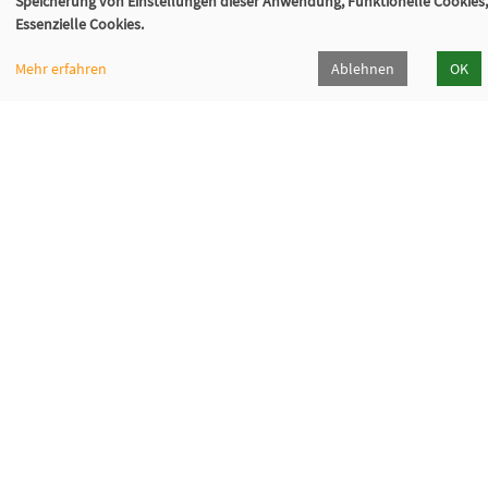
Speicherung von Einstellungen dieser Anwendung, Funktionelle Cookies,
Essenzielle Cookies.
Mehr erfahren
Ablehnen
OK
Volkshochschule Sauerlach
Bahnhofstraße 5, 82054 Sauerlach
+49 8104 668095
+49 8104 668097
info@vhs-sauerlach.de