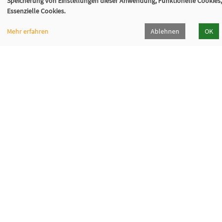
Speicherung von Einstellungen dieser Anwendung, Funktionelle Cookies,
Essenzielle Cookies.
Mehr erfahren
Ablehnen
OK
Volkshochschule Sauerlach
Bahnhofstraße 5, 82054 Sauerlach
+49 8104 668095
+49 8104 668097
info@vhs-sauerlach.de