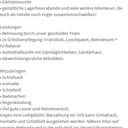
• Edelsteinsuche
• gemütliche Lagerfeuerabende und viele weitere Abenteuer, die
euch als Familie noch enger zusammenschweißen!
Leistungen
• Betreuung durch unser geschultes Team
• 2x Ü/Vollverpflegung: Frühstück, Lunchpaket, Abendessen +
Grillabend
• Aufenthaltszelte mit Sitzmöglichkeiten, Sanitärhaus
• Abwechslungsreiche Aktivitäten
Mitzubringen
• Schlafsack
• Isomatte
• Schlafzelt
• Badesachen
• Regenkleidung
• Viel gute Laune und Abenteuerlust.
Gegen eine Leihgebühr (Barzahlung vor Ort) kann Schlafsack,
Isomatte und Schlafzelt ausgeliehen werden. Nähere Infos auf
unserer Webseite und in der Info-Mail vor Veranstaltungsbeginn.